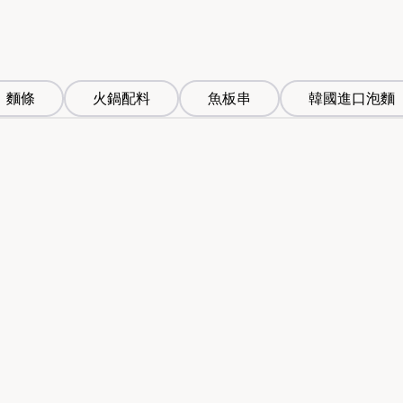
麵條
火鍋配料
魚板串
韓國進口泡麵