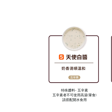
特殊醬料- 五辛素
五辛素者不可使用高湯(葷食)
請搭配開水食用