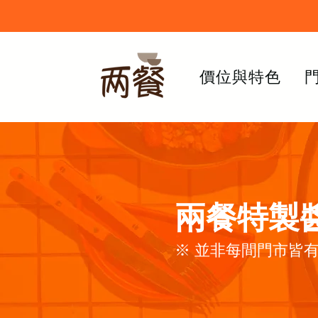
價位與特色
兩餐特製
※ 並非每間門市皆