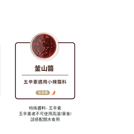
特殊醬料- 五辛素
五辛素者不可使用高湯(葷食)
請搭配開水食用