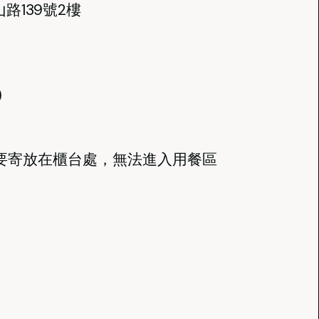
路139號2樓
)
要寄放在櫃台處，無法進入用餐區